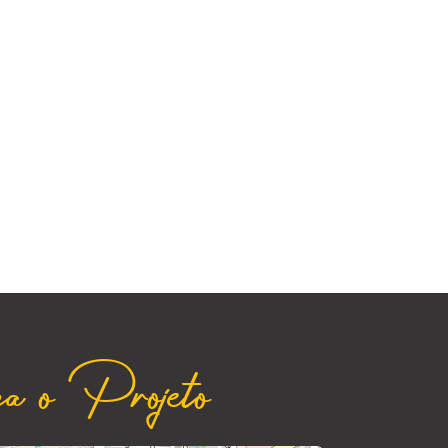
a o Projeto
|
©
contributors
Leaflet
OpenStreetMap