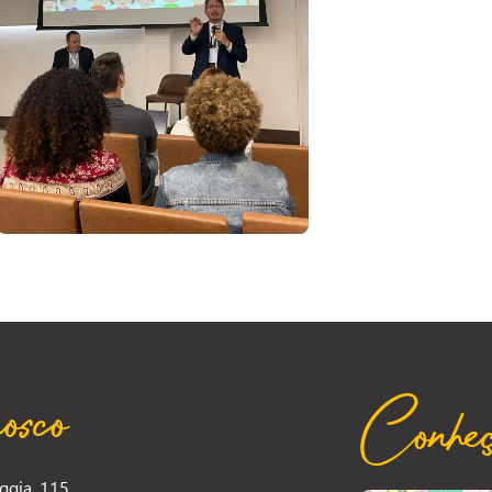
osco
Conheç
ggia, 115