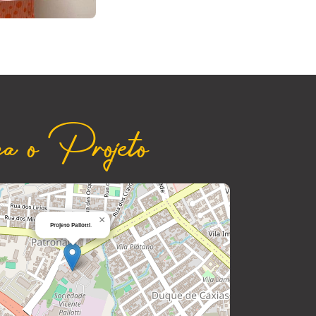
a o Projeto
|
©
contributors
Leaflet
OpenStreetMap
×
Projeto Pallotti
.