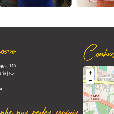
osco
Conheç
ggia, 115
+
ria | RS
−
br
e nas redes sociais